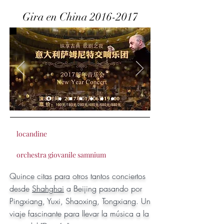
Gira en China
2016-2017
Ópera italiana en Oriente: éxito de la
orquesta sinfónica dirigida por el maestro
Arturo Armellino
locandine
orchestra giovanile samnium
Quince citas para otros tantos conciertos
desde
Shahghai
a Beijing pasando por
Pingxiang, Yuxi, Shaoxing, Tongxiang. Un
viaje fascinante para llevar la música a la