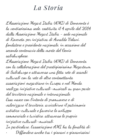
La Storia
L’Associazione Mozart Italia (AMI) di Benevento è
la ventiseiesima sede, costituita il 4 aprile del 2014
dalla Associazione Mozart Italia - sede nazionale
di Rovereto, per iniziativa di Arnaldo Volani,
fondatore e presidente nazionale, in occasione del
secondo centenario della morte del Genio
salisburghese.
L’Associazione Mozart Italia (AMI) di Benevento,
con la collaborazione del prestigiosissimo Mozarteum
di Salisburgo e attraverso una fitta rete di scambi
culturali con la rete di oltre centosettanta
associazioni mozartiane in Europa e nel Mondo,
realizza iniziative culturali-musicali su gran parte
del territorio nazionale e internazionale.
Essa nasce con l'intento di promuovere e di
valorizzare il territorio, arricchirne il patrimonio
artistico-culturale e favorire lo sviluppo
commerciale e turistico, attraverso le proprie
iniziative culturali-musicali.
In particolare, l'associazione AMI ha la finalità di:
• Diffondere anche tra i giovani e giovanissimi