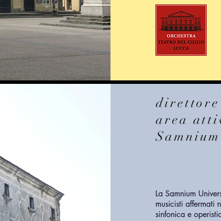
direttor
area atti
Samnium 
La Samnium Univers
musicisti affermati
sinfonica e operisti