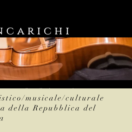
ncarichi
Arturo Armellino. All rights reserved.
istico/musicale/culturale
a della Repubblica del
ia