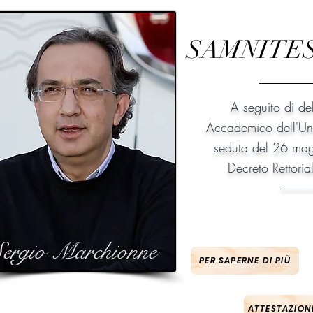
SAMNITES C
A seguito di de
Accademico dell'Univ
seduta del 26 mag
Decreto Rettori
---------------
ergio Marchionne
PER SAPERNE DI PIÙ
ATTESTAZION