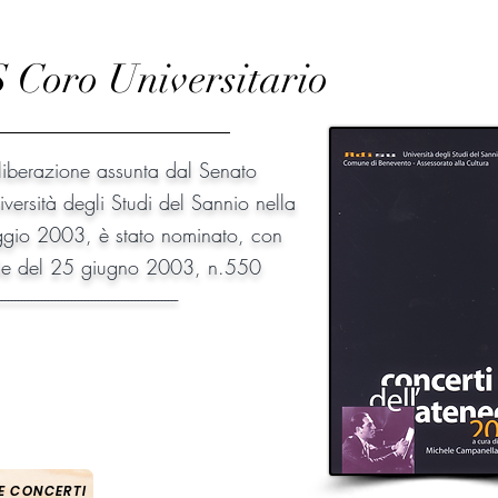
oro Universitario
liberazione assunta dal Senato
ersità degli Studi del Sannio nella
gio 2003, è stato nominato, con
ale del 25 giugno 2003, n.550
------------------------------------------------------
E CONCERTI