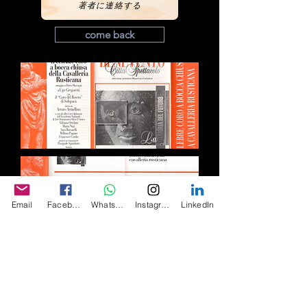
著者に連絡する
come back
Email
Facebook
Whatsapp
Instagram
LinkedIn