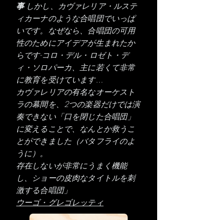
事
しかし、カヴァレリア・ルステ
ィカーナのような合唱団でいっぱ
いです。なぜなら、合唱団の可用
性のためにアイデアが生まれたか
らです-コロ・デル・ロゼト・デ
ィ・ソロパーカ、主に若くて非常
に教育を受けています...
カヴァレリアの有名なオーケスト
ラの幕間を、2つの楽器だけでは演
奏できない「口を閉じた合唱団」
に変えることで、なんとか救うこ
とができました（バタフライのよ
うに）。
存在しないが非常にうまく機能
し、ショーの皮肉なタイトルを刺
激する合唱団」
ウーゴ・グレゴレッティ