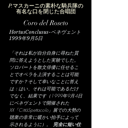
P.マスカーニの素朴な騎兵隊の
有名な口を閉じた合唱団
Coro del Roseto
HortusConclusus-ベネヴェント
1999年9月5日
「それは私が自分自身に尋ねた質
問に答えようとした実験でした。
ソロパートを散文俳優に任せるこ
とでオペラを上演することは可能
ですか？そして幸いなことに答え
は：はい、それは可能であるだけ
でなく、結果です（1999年9月4日
にベネヴェントで開催された
XX「CittàSpettacolo」展での大勢の
聴衆の非常に暖かい拍手によって
示されるように）。
完全に短い仕