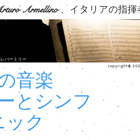
rturo Armellino
、イタリアの指揮
»レパートリー
copyright@ 2022
の音楽
ーとシンフ
ニック