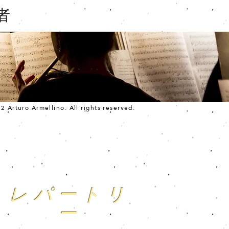
者
 Arturo Armellino. All rights reserved.
レパートリ
ー